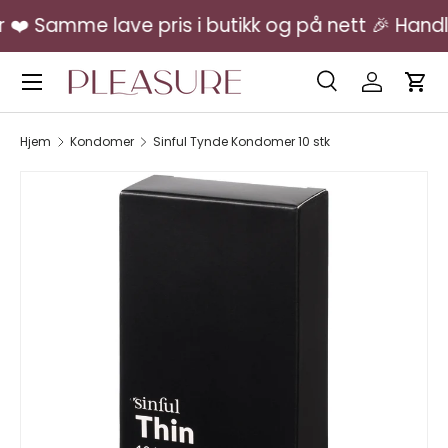
️ Samme lave pris i butikk og på nett 🎉 Handle 
Hopp over
Meny
Søk
Logg inn
Vog
Søk
Søk
Hjem
Kondomer
Sinful Tynde Kondomer 10 stk